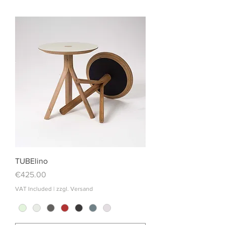
TUBElino
Price
€425.00
VAT Included
|
zzgl. Versand