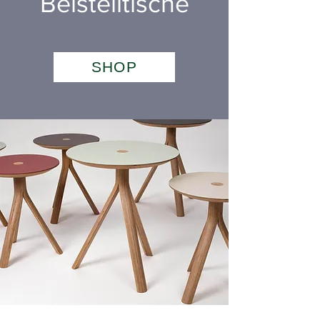
Beistelltische
SHOP