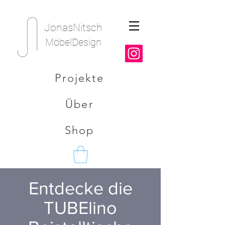
JonasNitsch
MöbelDesign
Projekte
Über
Shop
Entdecke die
TUBElino